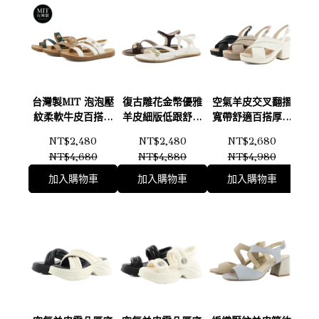
台灣製MIT 泡泡壓
復古雕花金幣優雅
空氣羊皮交叉翻摺
簡
紋柔軟牛皮百搭鈕
羊皮細版低跟舒適
寬帶舒適百搭厚底
澎
扣裝飾厚底回彈涼
平底涼鞋(米)(咖啡)
涼鞋(米白)(奶茶)
鞋
NT$2,480
NT$2,480
NT$2,680
鞋(米)(奶茶)(墨綠)
126443
(黑)126401
NT$4,680
NT$4,880
NT$4,980
126446
加入購物車
加入購物車
加入購物車