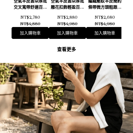
空氣羊皮雲朵厚底
空氣羊皮雲朵厚底
編織壓紋羊皮簡約
空
交叉寬帶舒適百搭
雕花扣飾輕盈百搭
條帶微方頭粗跟涼
寬
涼拖鞋(奶白)
涼鞋(奶白)
鞋(奶茶)(藍)
涼鞋
NT$2,780
NT$2,880
NT$2,680
(黑)126412
(黑)126411
126402
NT$4,880
NT$4,980
NT$4,980
加入購物車
加入購物車
加入購物車
查看更多