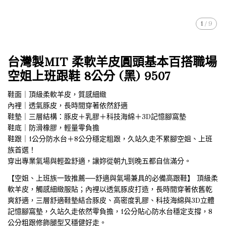
1
/
9
台灣製MIT 柔軟羊皮圓頭基本百搭職場
空姐上班跟鞋 8公分 (黑) 9507
鞋面｜頂級柔軟羊皮，質感細緻
內裡｜透氣豚皮，長時間穿著依然舒適
鞋墊｜三層結構：豚皮＋乳膠＋科技海綿＋3D記憶腳窩墊
鞋底｜防滑橡膠，輕量零負擔
鞋跟｜1公分防水台＋8公分穩定粗跟，久站久走不累腳空姐、上班
族首選！
穿出專業氣場與輕盈舒適，讓妳從朝九到晚五都自信滿分。
【空姐、上班族一致推薦──舒適與氣場兼具的必備高跟鞋】 頂級柔
軟羊皮，觸感細緻服貼；內裡以透氣豚皮打造，長時間穿著依舊乾
爽舒適，三層舒適鞋墊結合豚皮、高密度乳膠、科技海綿與3D立體
記憶腳窩墊，久站久走依然零負擔，1公分貼心防水台穩定支撐，8
公分粗跟修飾腿型又穩健好走。