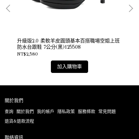
上
升級版2.0 柔軟羊皮圓頭基本百搭職場空姐上班
台
防水台跟鞋 7公分(黑)125508
公分
NT$2,580
NT
加入購物車
關於我們
查詢
關於我們
我的帳戶
隱私政策
服務條款
常見問題
退貨&退款流程
聯絡資訊